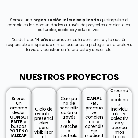
Somos una
organización interdisciplinaria
que impulsa el
cambio en las comunidades a través de proyectos ambientales,
culturales, sociales y educativos.
Desde hace
14 años
promovemos la conciencia y la acción
responsable, inspirando a más personas a proteger la naturaleza,
la vida y construir un futuro justo y sostenible.
NUESTROS PROYECTOS
Creamo
s
Si eres
Campa
CANAL
accione
un
ña de
FM.
s
empren
sensibiliz
promue
Ciclo de
individu
dedor
ación a
ve
eventos
ales y
CONSCI
través
concien
presenci
colectiv
ENTE
y
de
cia y
ales
as y
buscas
sketche
aprendiz
para
acerca
POTENC
s
aje
visibilizar
mos
IALIZAR
teatrale
mediant
el
todas