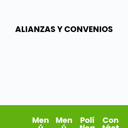
ALIANZAS Y CONVENIOS
Men
Men
Polí
Con
ú
ú
tica
táct