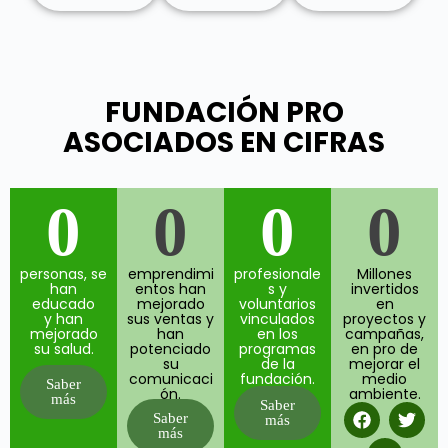
FUNDACIÓN PRO
ASOCIADOS EN CIFRAS
0
0
0
0
personas, se
emprendimi
profesionale
Millones
han
entos han
s y
invertidos
educado
mejorado
voluntarios
en
y han
sus ventas y
vinculados
proyectos y
mejorado
han
en los
campañas,
su salud.
potenciado
programas
en pro de
su
de la
mejorar el
comunicaci
fundación.
medio
Saber
ón.
ambiente.
más
Saber
Saber
más
más