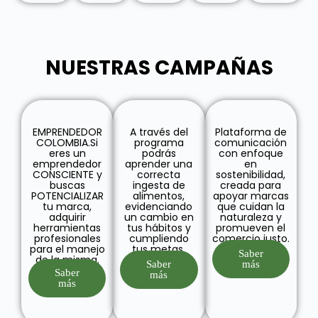
NUESTRAS CAMPAÑAS
EMPRENDEDOR
A través del
Plataforma de
COLOMBIA.Si
programa
comunicación
eres un
podrás
con enfoque
emprendedor
aprender una
en
CONSCIENTE y
correcta
sostenibilidad,
buscas
ingesta de
creada para
POTENCIALIZAR
alimentos,
apoyar marcas
tu marca,
evidenciando
que cuidan la
adquirir
un cambio en
naturaleza y
herramientas
tus hábitos y
promueven el
profesionales
cumpliendo
comercio justo.
para el manejo
tus metas.
Saber
de la misma.
Saber
más
Saber
más
más