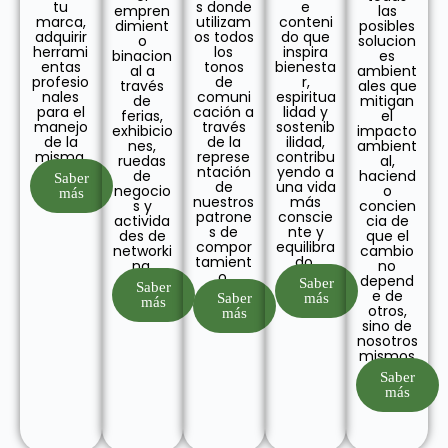
tu
s donde
e
empren
las
marca,
utilizam
conteni
dimient
posibles
adquirir
os todos
do que
o
solucion
herrami
los
inspira
binacion
es
entas
tonos
bienesta
al a
ambient
profesio
de
r,
través
ales que
nales
comuni
espiritua
de
mitigan
para el
cación a
lidad y
ferias,
el
manejo
través
sostenib
exhibicio
impacto
de la
de la
ilidad,
nes,
ambient
misma.
represe
contribu
ruedas
al,
ntación
yendo a
de
haciend
Saber
de
una vida
negocio
o
más
nuestros
más
s y
concien
patrone
conscie
activida
cia de
s de
nte y
des de
que el
compor
equilibra
networki
cambio
tamient
do.
ng.
no
o.
depend
Saber
Saber
e de
Saber
más
más
otros,
más
sino de
nosotros
mismos
Saber
más